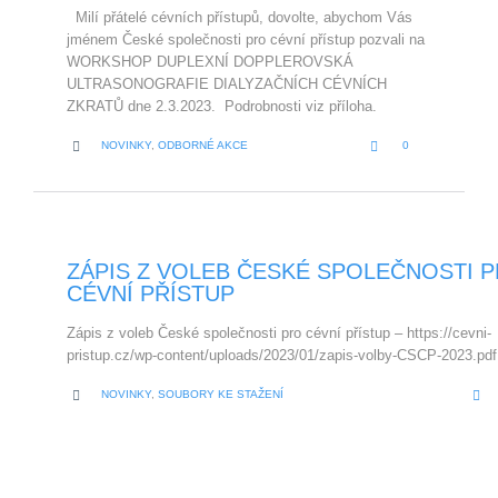
Milí přátelé cévních přístupů, dovolte, abychom Vás
jménem České společnosti pro cévní přístup pozvali na
WORKSHOP DUPLEXNÍ DOPPLEROVSKÁ
ULTRASONOGRAFIE DIALYZAČNÍCH CÉVNÍCH
ZKRATŮ dne 2.3.2023. Podrobnosti viz příloha.
LOVE
CATEGORY


NOVINKY
,
ODBORNÉ AKCE
0
IT
ZÁPIS Z VOLEB ČESKÉ SPOLEČNOSTI 
CÉVNÍ PŘÍSTUP
Zápis z voleb České společnosti pro cévní přístup – https://cevni-
pristup.cz/wp-content/uploads/2023/01/zapis-volby-CSCP-2023.pdf
CATEGORY


NOVINKY
,
SOUBORY KE STAŽENÍ