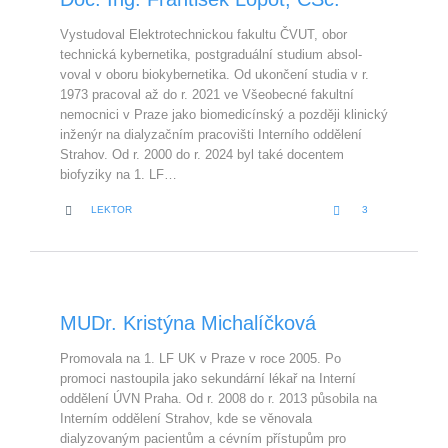
Vystudoval Elektrotechnickou fakultu ČVUT, obor
technická kybernetika, postgraduální studium absol-
voval v oboru biokybernetika. Od ukončení studia v r.
1973 pracoval až do r. 2021 ve Všeobecné fakultní
nemocnici v Praze jako biomedicínský a později klinický
inženýr na dialyzačním pracovišti Interního oddělení
Strahov. Od r. 2000 do r. 2024 byl také docentem
biofyziky na 1. LF…
LOVE
CATEGORY


LEKTOR
3
IT
MUDr. Kristýna Michalíčková
Promovala na 1. LF UK v Praze v roce 2005. Po
promoci nastoupila jako sekundární lékař na Interní
oddělení ÚVN Praha. Od r. 2008 do r. 2013 působila na
Interním oddělení Strahov, kde se věnovala
dialyzovaným pacientům a cévním přístupům pro