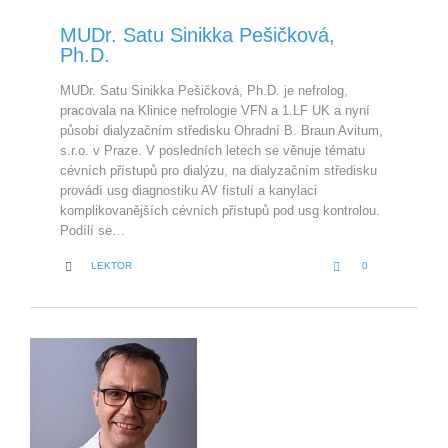
MUDr. Satu Sinikka Pešičková,
Ph.D.
MUDr. Satu Sinikka Pešičková, Ph.D. je nefrolog,
pracovala na Klinice nefrologie VFN a 1.LF UK a nyní
působí dialyzačním středisku Ohradní B. Braun Avitum,
s.r.o. v Praze. V posledních letech se věnuje tématu
cévních přístupů pro dialýzu, na dialyzačním středisku
provádí usg diagnostiku AV fistulí a kanylaci
komplikovanějších cévních přístupů pod usg kontrolou.
Podílí se…
LOVE
CATEGORY


LEKTOR
0
IT