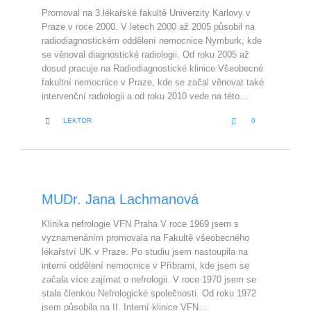
Promoval na 3.lékařské fakultě Univerzity Karlovy v
Praze v roce 2000. V letech 2000 až 2005 působil na
radiodiagnostickém oddělení nemocnice Nymburk, kde
se věnoval diagnostické radiologii. Od roku 2005 až
dosud pracuje na Radiodiagnostické klinice Všeobecné
fakultní nemocnice v Praze, kde se začal věnovat také
intervenční radiologii a od roku 2010 vede na této…
LOVE
CATEGORY


LEKTOR
0
IT
MUDr. Jana Lachmanová
Klinika nefrologie VFN Praha V roce 1969 jsem s
vyznamenáním promovala na Fakultě všeobecného
lékařství UK v Praze. Po studiu jsem nastoupila na
interní oddělení nemocnice v Příbrami, kde jsem se
začala více zajímat o nefrologii. V roce 1970 jsem se
stala členkou Nefrologické společnosti. Od roku 1972
jsem působila na II. Interní klinice VFN…