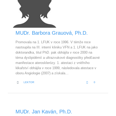
MUDr. Barbora Grauová, Ph.D.
Promovala na 1. LFUK v roce 1996. V témže roce
nastoupila na III. interní kliniku VFN a 1. LFUK na jako
doktorandka, titul PhD. pak obhájila v roce 2000 na
téma dyslipidémií a ultrazvukové diagnostiky předčasné
manifestace aterosklerózy. 1. atestaci z vnitřního
lékařství obhájila v roce 1999, následovala atestace v
oboru Angiologie (2007) a získala…
LOVE
CATEGORY


LEKTOR
0
IT
MUDr. Jan Kaván, Ph.D.