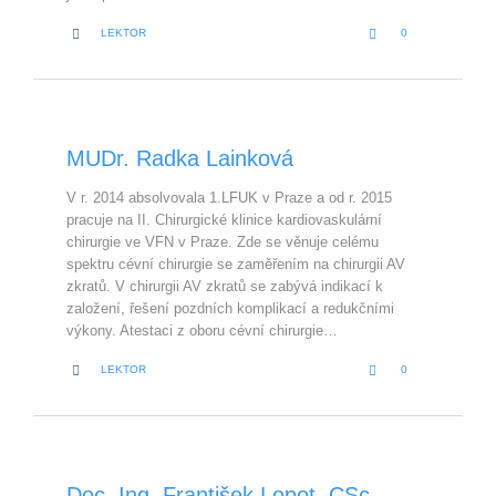
LOVE
CATEGORY


LEKTOR
0
IT
MUDr. Radka Lainková
V r. 2014 absolvovala 1.LFUK v Praze a od r. 2015
pracuje na II. Chirurgické klinice kardiovaskulární
chirurgie ve VFN v Praze. Zde se věnuje celému
spektru cévní chirurgie se zaměřením na chirurgii AV
zkratů. V chirurgii AV zkratů se zabývá indikací k
založení, řešení pozdních komplikací a redukčními
výkony. Atestaci z oboru cévní chirurgie…
LOVE
CATEGORY


LEKTOR
0
IT
Doc. Ing. František Lopot, CSc.