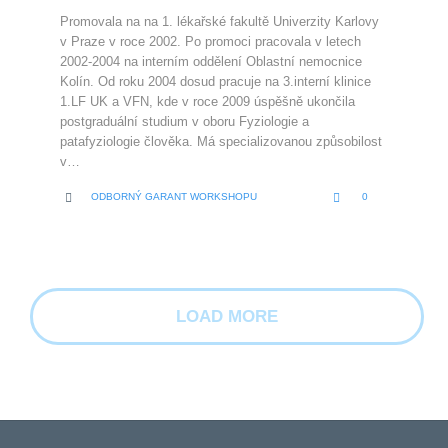
Promovala na na 1. lékařské fakultě Univerzity Karlovy
v Praze v roce 2002. Po promoci pracovala v letech
2002-2004 na interním oddělení Oblastní nemocnice
Kolín. Od roku 2004 dosud pracuje na 3.interní klinice
1.LF UK a VFN, kde v roce 2009 úspěšně ukončila
postgraduální studium v oboru Fyziologie a
patafyziologie člověka. Má specializovanou způsobilost
v…
LOVE
CATEGORY


ODBORNÝ GARANT WORKSHOPU
0
IT
LOAD MORE