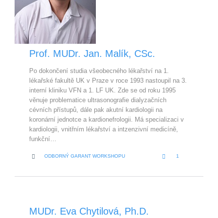
Prof. MUDr. Jan. Malík, CSc.
Po dokončení studia všeobecného lékařství na 1.
lékařské fakultě UK v Praze v roce 1993 nastoupil na 3.
interní kliniku VFN a 1. LF UK. Zde se od roku 1995
věnuje problematice ultrasonografie dialyzačních
cévních přístupů, dále pak akutní kardiologii na
koronární jednotce a kardionefrologii. Má specializaci v
kardiologii, vnitřním lékařství a intzenzivní medicíně,
funkční…
LOVE
CATEGORY


ODBORNÝ GARANT WORKSHOPU
1
IT
MUDr. Eva Chytilová, Ph.D.