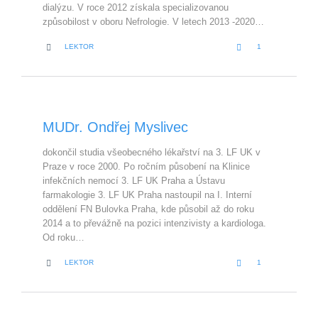
dialýzu. V roce 2012 získala specializovanou
způsobilost v oboru Nefrologie. V letech 2013 -2020…
LOVE
CATEGORY


LEKTOR
1
IT
MUDr. Ondřej Myslivec
dokončil studia všeobecného lékařství na 3. LF UK v
Praze v roce 2000. Po ročním působení na Klinice
infekčních nemocí 3. LF UK Praha a Ústavu
farmakologie 3. LF UK Praha nastoupil na I. Interní
oddělení FN Bulovka Praha, kde působil až do roku
2014 a to převážně na pozici intenzivisty a kardiologa.
Od roku…
LOVE
CATEGORY


LEKTOR
1
IT