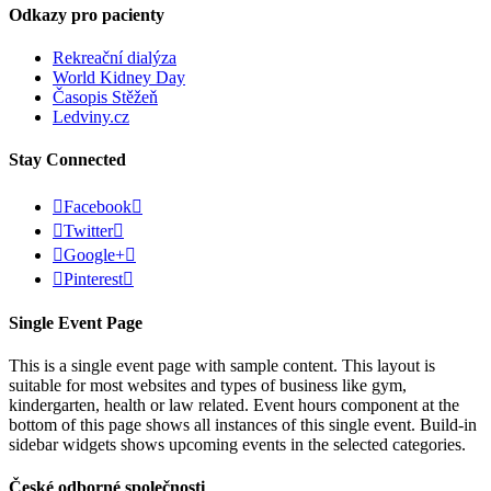
Odkazy pro pacienty
Rekreační dialýza
World Kidney Day
Časopis Stěžeň
Ledviny.cz
Stay Connected

Facebook


Twitter


Google+


Pinterest

Single Event Page
This is a single event page with sample content. This layout is
suitable for most websites and types of business like gym,
kindergarten, health or law related. Event hours component at the
bottom of this page shows all instances of this single event. Build-in
sidebar widgets shows upcoming events in the selected categories.
České odborné společnosti