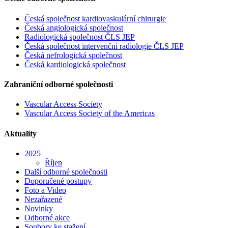
Česká společnost kardiovaskulární chirurgie
Česká angiologická společnost
Radiologická společnost ČLS JEP
Česká společnost intervenční radiologie ČLS JEP
Česká nefrologická společnost
Česká kardiologická společnost
Zahraniční odborné společnosti
Vascular Access Society
Vascular Access Society of the Americas
Aktuality
2025
Říjen
Další odborné společnosti
Doporučené postupy
Foto a Video
Nezařazené
Novinky
Odborné akce
Soubory ke stažení