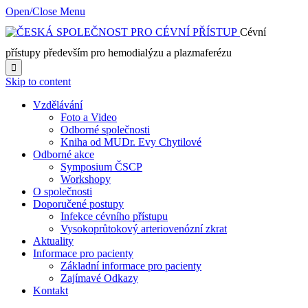
Open/Close Menu
Cévní
přístupy především pro hemodialýzu a plazmaferézu

Skip to content
Vzdělávání
Foto a Video
Odborné společnosti
Kniha od MUDr. Evy Chytilové
Odborné akce
Symposium ČSCP
Workshopy
O společnosti
Doporučené postupy
Infekce cévního přístupu
Vysokoprůtokový arteriovenózní zkrat
Aktuality
Informace pro pacienty
Základní informace pro pacienty
Zajímavé Odkazy
Kontakt