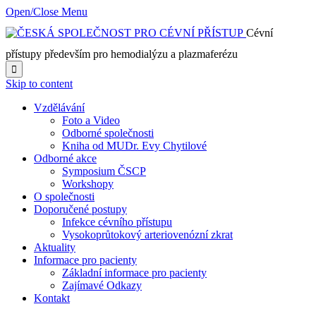
Open/Close Menu
Cévní
přístupy především pro hemodialýzu a plazmaferézu

Skip to content
Vzdělávání
Foto a Video
Odborné společnosti
Kniha od MUDr. Evy Chytilové
Odborné akce
Symposium ČSCP
Workshopy
O společnosti
Doporučené postupy
Infekce cévního přístupu
Vysokoprůtokový arteriovenózní zkrat
Aktuality
Informace pro pacienty
Základní informace pro pacienty
Zajímavé Odkazy
Kontakt