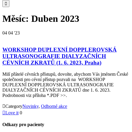

Měsíc:
Duben 2023
04
04 '23
WORKSHOP DUPLEXNÍ DOPPLEROVSKÁ
ULTRASONOGRAFIE DIALYZAČNÍCH
CÉVNÍCH ZKRATŮ (1. 6. 2023, Praha)
Milí přátelé cévních přístupů, dovolte, abychom Vás jménem České
společnosti pro cévní přístup pozvali na WORKSHOP
DUPLEXNÍ DOPPLEROVSKÁ ULTRASONOGRAFIE
DIALYZAČNÍCH CÉVNÍCH ZKRATŮ dne 1. 6. 2023.
Podrobnosti viz příloha *.PDF >>.

Category
Novinky
,
Odborné akce

Love it
0
Odkazy pro pacienty