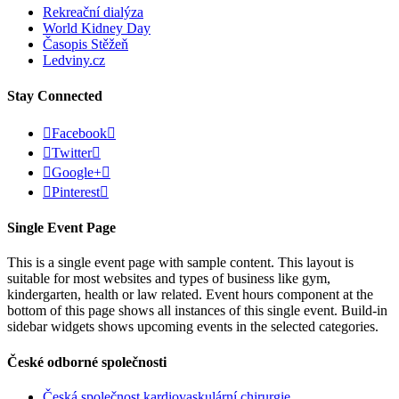
Rekreační dialýza
World Kidney Day
Časopis Stěžeň
Ledviny.cz
Stay Connected

Facebook


Twitter


Google+


Pinterest

Single Event Page
This is a single event page with sample content. This layout is
suitable for most websites and types of business like gym,
kindergarten, health or law related. Event hours component at the
bottom of this page shows all instances of this single event. Build-in
sidebar widgets shows upcoming events in the selected categories.
České odborné společnosti
Česká společnost kardiovaskulární chirurgie