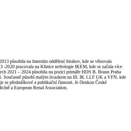
2013 působila na Interním oddělení Strahov, kde se věnovala
3 -2020 pracovala na Klinice nefrologie IKEM, kde se začala více
letech 2021 – 2024 působila na pozici primáře HDS B. Braun Praha
ÚVN. Současně působí malým úvazkem na III. IK 1.LF UK a VFN, kde
uje se přednáškové a publikační činnosti. Je členkou České
edicíně a European Renal Association.