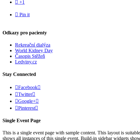

+1

Pin it
Odkazy pro pacienty
Rekreační dialýza
World Kidney Day
Časopis Stěžeň
Ledviny.cz
Stay Connected

Facebook


Twitter


Google+


Pinterest

Single Event Page
This is a single event page with sample content. This layout is suitab
shows all instances of this single event. Build-in sidebar widgets sho