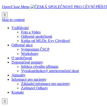
Open/Close Menu

Skip to content
Vzdělávání
Foto a Video
Odborné společnosti
Kniha od MUDr. Evy Chytilové
Odborné akce
Symposium ČSCP
Workshopy
O společnosti
Doporučené postupy
Infekce cévního přístupu
Vysokoprůtokový arteriovenózní zkrat
Aktuality
Informace pro pacienty
Základní informace pro pacienty
Zajímavé Odkazy
Kontakt
