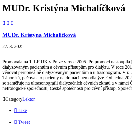
MUDr. Kristýna Michalíčková



MUDr. Kristýna Michalíčková
27. 3. 2025
Promovala na 1. LF UK v Praze v roce 2005. Po promoci nastoupila ja
dialyzovaným pacientům a cévním přístupům pro dialýzu. V roce 2012 
věnovat peritoneálně dialyzovaným pacientům a ultrasonografii. V r.
Táborská, pečovala o pacienty na domácí hemodialýze. Od ledna 20
se zaměřuje na ultrasonografii dialyzačních cévních zkratů a v rámci 
nefrologické společnosti, České společnosti pro cévní přístup, Spole

Category
Lektor

Like

Tweet