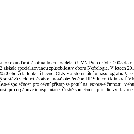
ko sekundární lékař na Interní oddělení ÚVN Praha. Od r. 2008 do r. 
získala specializovanou způsobilost v oboru Nefrologie. V letech 201
 2020 obdržela funkční licenci ČLK v abdominální ultrasonografii. V 
25 se stává vedoucí lékařkou nově otevřeného HDS Interní kliniky 
České společnosti pro cévní přístup se podílí na lektorské činnosti. Věn
čnosti pro orgánové transplantace, České společnosti pro ultrazvuk v m