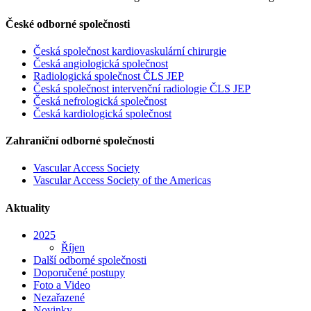
České odborné společnosti
Česká společnost kardiovaskulární chirurgie
Česká angiologická společnost
Radiologická společnost ČLS JEP
Česká společnost intervenční radiologie ČLS JEP
Česká nefrologická společnost
Česká kardiologická společnost
Zahraniční odborné společnosti
Vascular Access Society
Vascular Access Society of the Americas
Aktuality
2025
Říjen
Další odborné společnosti
Doporučené postupy
Foto a Video
Nezařazené
Novinky